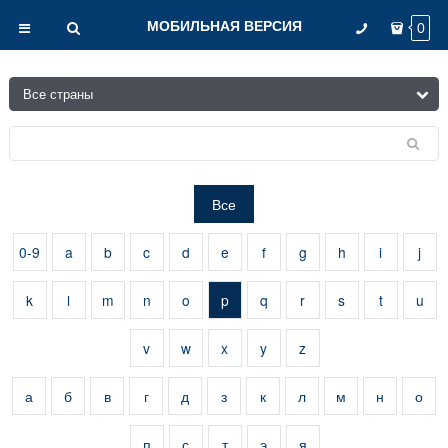
МОБИЛЬНАЯ ВЕРСИЯ
0
Все
0-9
a
b
c
d
e
f
g
h
i
j
k
l
m
n
o
p
q
r
s
t
u
v
w
x
y
z
а
б
в
г
д
з
к
л
м
н
о
п
с
т
э
я