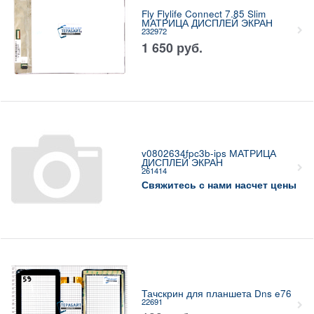
Fly Flylife Connect 7.85 Slim
МАТРИЦА ДИСПЛЕЙ ЭКРАН
232972
1 650
руб.
v0802634fpc3b-ips МАТРИЦА
ДИСПЛЕЙ ЭКРАН
261414
Свяжитесь с нами насчет цены
Тачскрин для планшета Dns e76
22691