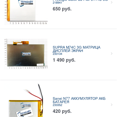
218941
650
руб.
SUPRA M74C 3G МАТРИЦА
ДИСПЛЕЙ ЭКРАН
233134
1 490
руб.
Sanei N77 АККУМУЛЯТОР АКБ
БАТАРЕЯ
233352
420
руб.