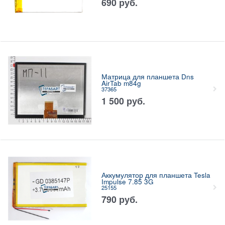
690
руб.
Матрица для планшета Dns
AirTab m84g
37365
1 500
руб.
Аккумулятор для планшета Tesla
Impulse 7.85 3G
25155
790
руб.