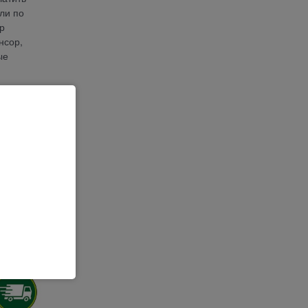
ли по
р
нсор,
ые