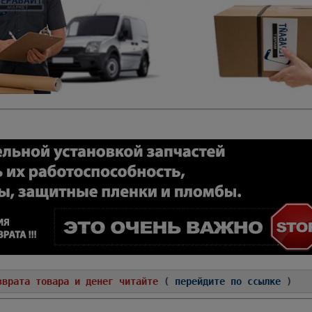
зврата товара и денег читайте
(
перейдите по ссылке
)