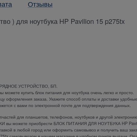
лата
Отзывы
во ) для ноутбука HP Pavilion 15 p275tx
АРЯДНОЕ УСТРОЙСТВО, БП.
можете купить блок питания для ноутбука очень легко и просто.
ицу оформления заказа. Укажите способ оплаты и доставки удобны
яжется с вами по электронной почте для подтверждения данных.
частей для планшетов, телефонов, ноутбуков и другой электроник
ДКИ вы можете приобрести БЛОК ПИТАНИЯ ДЛЯ НОУТБУКА HP Pavil
оставкой в любой город или оформить самовывоз и получить ваш зак
5tx самовывозом в нашем магазине в удобном пункте выдачи. Оп