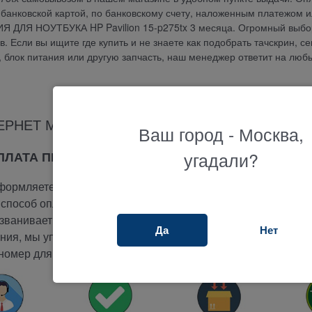
банковской картой, по банковскому счету, наложенным платежом и
Я ДЛЯ НОУТБУКА HP Pavilion 15-p275tx 3 месяца. Огромный выбо
 Если вы ищите где купить и не знаете как подобрать тачскрин, се
у, блок питания или другую запчасть, наш менеджер ответит на люб
ЕРНЕТ МАГАЗИНА ТЕРАБАЙТ МАРКЕТ
Ваш город - Москва,
угадали?
ОПЛАТА ПРИ ПОЛУЧЕНИИ
ормляете заказ на сайте.
способ оплаты -
при получении.
ванивает вам и подтверждает заказ.
Да
Нет
ия, мы упакуем и отправим ваш заказ.
номер для отслеживания вашего заказа.