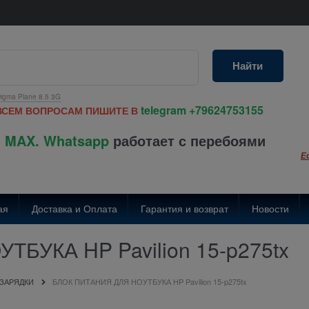
Найти
igma Plane 8.5 3G
telegram
+79624753155
ВСЕМ ВОПРОСАМ ПИШИТЕ В
 MAX. Whatsapp
работает с перебоями
Е
ая
Доставка и Оплата
Гарантия и возврат
Новости
БУКА HP Pavilion 15-p275tx
 ЗАРЯДКИ
БЛОК ПИТАНИЯ ДЛЯ НОУТБУКА HP Pavilion 15-p275tx