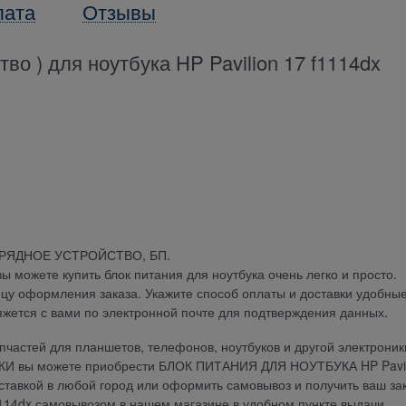
лата
Отзывы
во ) для ноутбука HP Pavilion 17 f1114dx
АРЯДНОЕ УСТРОЙСТВО, БП.
можете купить блок питания для ноутбука очень легко и просто.
ицу оформления заказа. Укажите способ оплаты и доставки удобны
яжется с вами по электронной почте для подтверждения данных.
частей для планшетов, телефонов, ноутбуков и другой электроник
ДКИ вы можете приобрести БЛОК ПИТАНИЯ ДЛЯ НОУТБУКА HP Pavil
доставкой в любой город или оформить самовывоз и получить ваш за
14dx самовывозом в нашем магазине в удобном пункте выдачи.