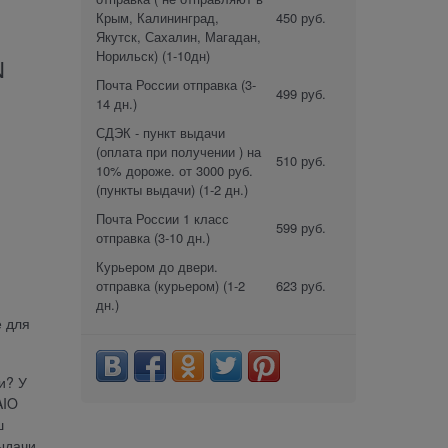
Крым, Калининград,
450 руб.
Якутск, Сахалин, Магадан,
Норильск)
(1-10дн)
N
Почта России отправка
(3-
499 руб.
14 дн.)
СДЭК - пункт выдачи
(оплата при получении ) на
510 руб.
10% дороже. от 3000 руб.
(пункты выдачи)
(1-2 дн.)
Почта России 1 класс
599 руб.
отправка
(3-10 дн.)
Курьером до двери.
отправка (курьером)
(1-2
623 руб.
дн.)
е для
и? У
AIO
ш
ыдачи.