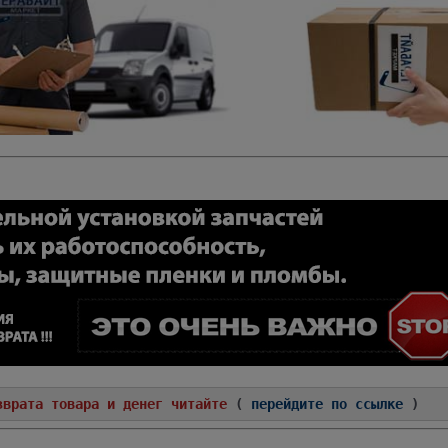
зврата товара и денег читайте
(
перейдите по ссылке
)