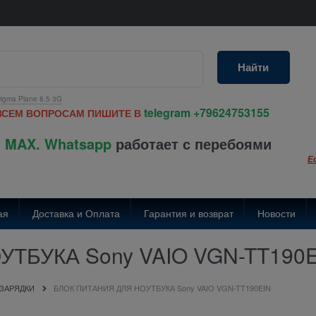
Найти
igma Plane 8.5 3G
telegram
+79624753155
ВСЕМ ВОПРОСАМ ПИШИТЕ В
 MAX. Whatsapp
работает с перебоями
Е
ая
Доставка и Оплата
Гарантия и возврат
Новости
ТБУКА Sony VAIO VGN-TT190
 ЗАРЯДКИ
БЛОК ПИТАНИЯ ДЛЯ НОУТБУКА Sony VAIO VGN-TT190EIN