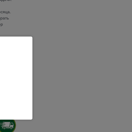
сяца.
брать
ер