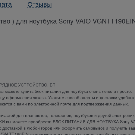
лата
Отзывы
ство ) для ноутбука Sony VAIO VGNTT190EI
АРЯДНОЕ УСТРОЙСТВО, БП.
можете купить блок питания для ноутбука очень легко и просто.
ицу оформления заказа. Укажите способ оплаты и доставки удобны
яжется с вами по электронной почте для подтверждения данных.
частей для планшетов, телефонов, ноутбуков и другой электроник
ДКИ вы можете приобрести БЛОК ПИТАНИЯ ДЛЯ НОУТБУКА Sony V
 с доставкой в любой город или оформить самовывоз и получить ва
N-TT190EIN самовывозом в нашем магазине в удобном пункте в