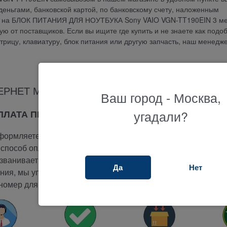
еньгами, банковской картой, по банковскому счету, наложенным
ия на БЛОК ПИТАНИЯ ДЛЯ НОУТБУКА Sony VAIO VGN-TT190EIN 3 ме
 от поставщиков. Если вы ищите где купить и не знаете как подо
атрицу, клавиатуру, блок питания или другую запчасть, наш менедж
ЕРНЕТ МАГАЗИНА ТЕРАБАЙТ МАРКЕТ
Ваш город - Москва,
угадали?
ОПЛАТА ПРИ ПОЛУЧЕНИИ
ормляете заказ на сайте.
способ оплаты -
при получении.
ванивает вам и подтверждает заказ.
Да
Нет
ия, мы упакуем и отправим ваш заказ.
номер для отслеживания вашего заказа.