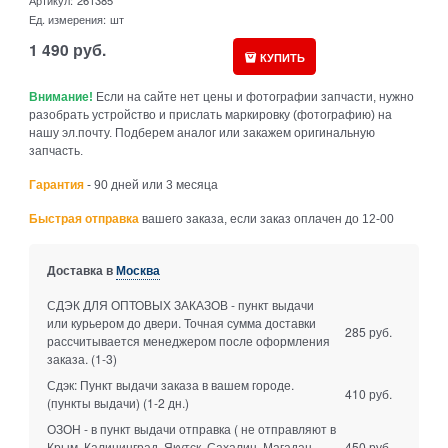
Артикул:
261385
Ед. измерения:
шт
1 490
руб.
КУПИТЬ
Внимание!
Если на сайте нет цены и фотографии запчасти, нужно
разобрать устройство и прислать маркировку (фотографию) на
нашу эл.почту. Подберем аналог или закажем оригинальную
запчасть.
Гарантия
- 90 дней или 3 месяца
Быстрая отправка
вашего заказа, если заказ оплачен до 12-00
Доставка в
Москва
СДЭК ДЛЯ ОПТОВЫХ ЗАКАЗОВ - пункт выдачи
или курьером до двери. Точная сумма доставки
285 руб.
рассчитывается менеджером после оформления
заказа.
(1-3)
Сдэк: Пункт выдачи заказа в вашем городе.
410 руб.
(пункты выдачи)
(1-2 дн.)
ОЗОН - в пункт выдачи отправка ( не отправляют в
Крым, Калининград, Якутск, Сахалин, Магадан,
450 руб.