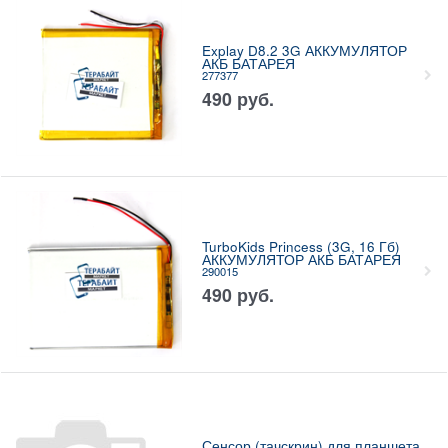
Explay D8.2 3G АККУМУЛЯТОР
АКБ БАТАРЕЯ
277377
490
руб.
TurboKids Princess (3G, 16 Гб)
АККУМУЛЯТОР АКБ БАТАРЕЯ
290015
490
руб.
Сенсор (тачскрин) для планшета