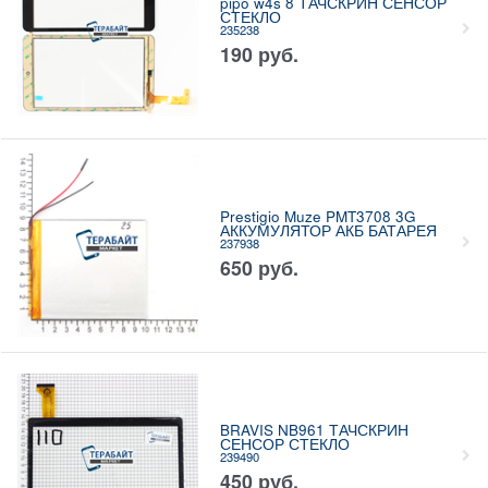
pipo w4s 8 ТАЧСКРИН СЕНСОР
СТЕКЛО
235238
190
руб.
Prestigio Muze PMT3708 3G
АККУМУЛЯТОР АКБ БАТАРЕЯ
237938
650
руб.
BRAVIS NB961 ТАЧСКРИН
СЕНСОР СТЕКЛО
239490
450
руб.