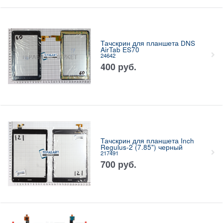
Тачскрин для планшета DNS
AirTab ES70
24642
400
руб.
Тачскрин для планшета Inch
Regulus-2 (7.85") черный
217491
700
руб.