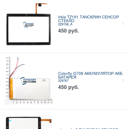
Irbis TZ191 ТАЧСКРИН СЕНСОР
СТЕКЛО
229156_A
450
руб.
Colorfly G708 АККУМУЛЯТОР АКБ
БАТАРЕЯ
229767
450
руб.