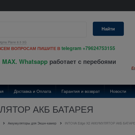
Найти
igma Plane 8.5 3G
telegram
+79624753155
ВСЕМ ВОПРОСАМ ПИШИТЕ В
 MAX. Whatsapp
работает с перебоями
Е
ая
Доставка и Оплата
Гарантия и возврат
Новости
УЛЯТОР АКБ БАТАРЕЯ
Аккумуляторы для Экшн-камер
INTOVA Edge X2 АККУМУЛЯТОР АКБ БАТАР