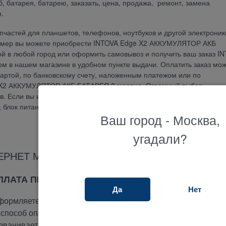
б, батарея, батарею, заказать, цена, продажа, ремонт, замена
.
частей для планшетов, телефонов, ноутбуков и другой электроник
-камер вы можете приобрести INTOVA Edge X2 АККУМУЛЯТОР АКБ
кой в любой город или оформить самовывоз и получить ваш заказ I
в нашем магазине в удобном пункте выдачи. Оплатить заказ мо
артой, по банковскому счету, наложенным платежом или по
e X2 АККУМУЛЯТОР АКБ БАТАРЕЯ 3 месяца. Огромный выбор
 Если вы ищите где купить и не знаете как подобрать тачскрин, се
у, блок питания или другую запчасть, наш менеджер ответит на люб
Ваш город - Москва,
угадали?
ЕРНЕТ МАГАЗИНА ТЕРАБАЙТ МАРКЕТ
ОПЛАТА ПРИ ПОЛУЧЕНИИ
Да
Нет
ормляете заказ на сайте.
способ оплаты -
при получении.
ванивает вам и подтверждает заказ.