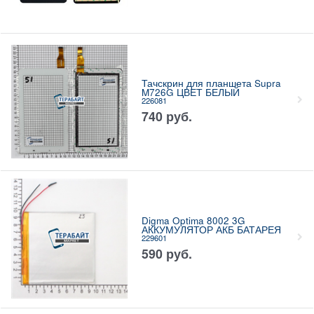
Тачскрин для планшета Supra
M726G ЦВЕТ БЕЛЫЙ
226081
740
руб.
Digma Optima 8002 3G
АККУМУЛЯТОР АКБ БАТАРЕЯ
229601
590
руб.