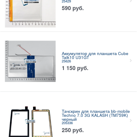
25429
590
руб.
Аккумулятор для планшета Cube
Talk10 U31GT
25626
1 150
руб.
Тачскрин для планшета bb-mobile
Techno 7.0 3G KALASH (TM759K)
черный
205336
250
руб.