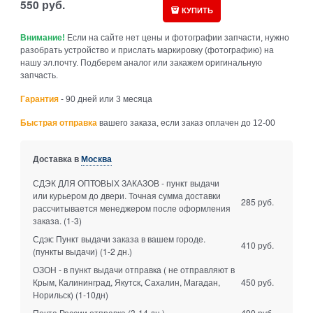
550
руб.
КУПИТЬ
Внимание!
Если на сайте нет цены и фотографии запчасти, нужно
разобрать устройство и прислать маркировку (фотографию) на
нашу эл.почту. Подберем аналог или закажем оригинальную
запчасть.
Гарантия
- 90 дней или 3 месяца
Быстрая отправка
вашего заказа, если заказ оплачен до 12-00
Доставка в
Москва
СДЭК ДЛЯ ОПТОВЫХ ЗАКАЗОВ - пункт выдачи
или курьером до двери. Точная сумма доставки
285 руб.
рассчитывается менеджером после оформления
заказа.
(1-3)
Сдэк: Пункт выдачи заказа в вашем городе.
410 руб.
(пункты выдачи)
(1-2 дн.)
ОЗОН - в пункт выдачи отправка ( не отправляют в
Крым, Калининград, Якутск, Сахалин, Магадан,
450 руб.
Норильск)
(1-10дн)
Почта России отправка
(3-14 дн.)
499 руб.