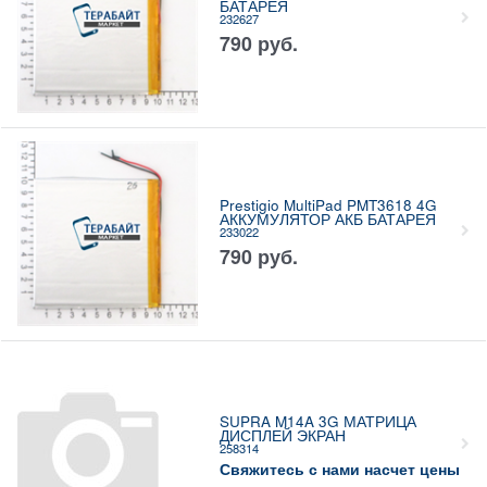
БАТАРЕЯ
232627
790
руб.
Prestigio MultiPad PMT3618 4G
АККУМУЛЯТОР АКБ БАТАРЕЯ
233022
790
руб.
SUPRA M14A 3G МАТРИЦА
ДИСПЛЕЙ ЭКРАН
258314
Свяжитесь с нами насчет цены