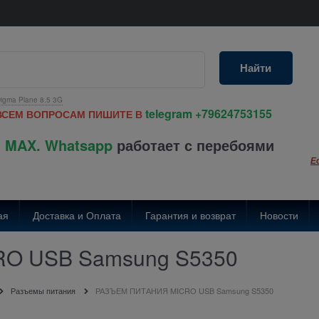
Найти
igma Plane 8.5 3G
telegram
+79624753155
ВСЕМ ВОПРОСАМ ПИШИТЕ В
 MAX. Whatsapp
работает с перебоями
Е
ая
Доставка и Оплата
Гарантия и возврат
Новости
O USB Samsung S5350
Разъемы питания
РАЗЪЕМ ПИТАНИЯ MICRO USB Samsung S5350