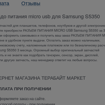
лата
Отзывы
здо питания micro usb для Samsung S5350
частей для планшетов, телефонов, ноутбуков и другой электроник
жете приобрести РАЗЪЕМ ПИТАНИЯ MICRO USB Samsung S5350 за 3
 или оформить самовывоз и получить ваш заказ РАЗЪЕМ ПИТАНИЯ 
е в удобном пункте выдачи. Оплатить заказ можно наличными,
анковскому счету, наложенным платежом или по безналичному расч
g S5350 3 месяца. Огромный выбор оригинальный запчастей
ь и не знаете как подобрать тачскрин, сенсор, экран, дисплей,
или другую запчасть, наш менеджер ответит на любые вопросы.
ЕРНЕТ МАГАЗИНА ТЕРАБАЙТ МАРКЕТ
ОПЛАТА ПРИ ПОЛУЧЕНИИ
ормляете заказ на сайте.
способ оплаты -
при получении.