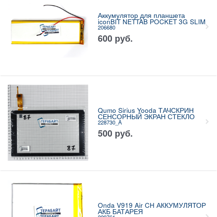
Аккумулятор для планшета
iconBIT NETTAB POCKET 3G SLIM
206680
600
руб.
Qumo Sirius Yooda ТАЧСКРИН
СЕНСОРНЫЙ ЭКРАН СТЕКЛО
228730_A
500
руб.
Onda V919 Air CH АККУМУЛЯТОР
АКБ БАТАРЕЯ
229761