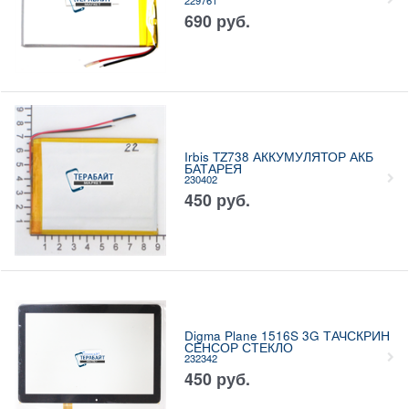
690
руб.
Irbis TZ738 АККУМУЛЯТОР АКБ
БАТАРЕЯ
230402
450
руб.
Digma Plane 1516S 3G ТАЧСКРИН
СЕНСОР СТЕКЛО
232342
450
руб.