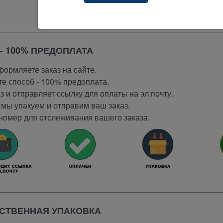
- 100% ПРЕДОПЛАТА
ормляете заказ на сайте.
е способ - 100% предоплата.
 и отправляет ссылку для оплаты на эл.почту.
мы упакуем и отправим ваш заказ.
номер для отслеживания вашего заказа.
СТВЕННАЯ УПАКОВКА