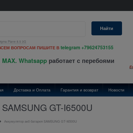
Найти
igma Plane 8.5 3G
telegram
+79624753155
ВСЕМ ВОПРОСАМ ПИШИТЕ В
 MAX. Whatsapp
работает с перебоями
Е
ая
Доставка и Оплата
Гарантия и возврат
Новости
ея SAMSUNG GT-I6500U
Аккумулятор акб батарея SAMSUNG GT-I6500U