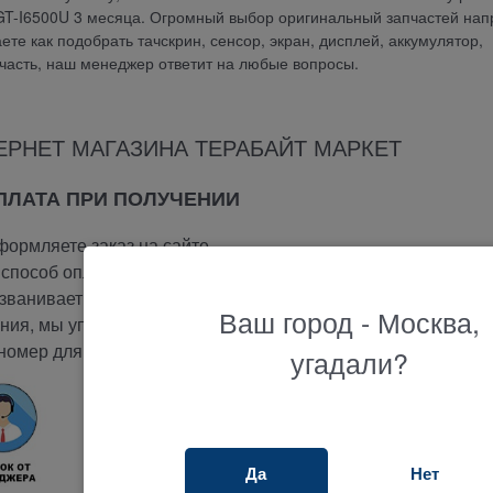
GT-I6500U 3 месяца. Огромный выбор оригинальный запчастей на
аете как подобрать тачскрин, сенсор, экран, дисплей, аккумулятор,
пчасть, наш менеджер ответит на любые вопросы.
ЕРНЕТ МАГАЗИНА ТЕРАБАЙТ МАРКЕТ
ОПЛАТА ПРИ ПОЛУЧЕНИИ
ормляете заказ на сайте.
способ оплаты -
при получении.
ванивает вам и подтверждает заказ.
Ваш город - Москва,
ия, мы упакуем и отправим ваш заказ.
номер для отслеживания вашего заказа.
угадали?
Да
Нет