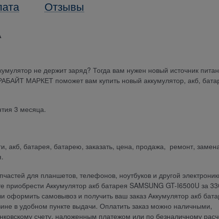
лата
Отзывы
А
кумулятор не держит заряд? Тогда вам нужен новый источник пита
ЕРАБАЙТ МАРКЕТ поможет вам купить новый аккумулятор, акб, бат
тия 3 месяца.
ги, акб, батарея, батарею, заказать, цена, продажа, ремонт, замен
.
частей для планшетов, телефонов, ноутбуков и другой электроник
 приобрести Аккумулятор акб батарея SAMSUNG GT-I6500U за 330
ли оформить самовывоз и получить ваш заказ Аккумулятор акб бат
не в удобном пункте выдачи. Оплатить заказ можно наличными,
анковскому счету, наложенным платежом или по безналичному расч