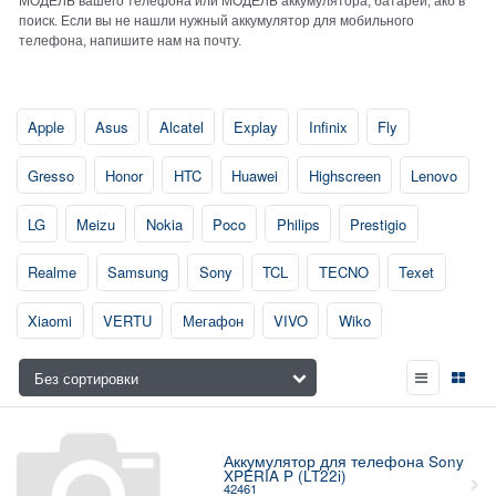
МОДЕЛЬ вашего телефона или МОДЕЛЬ аккумулятора, батареи, акб в
поиск. Если вы не нашли нужный аккумулятор для мобильного
телефона, напишите нам на почту.
Apple
Asus
Alcatel
Explay
Infinix
Fly
Gresso
Honor
HTC
Huawei
Highscreen
Lenovo
LG
Meizu
Nokia
Poco
Philips
Prestigio
Realme
Samsung
Sony
TCL
TECNO
Texet
Xiaomi
VERTU
Мегафон
VIVO
Wiko
Аккумулятор для телефона Sony
XPERIA P (LT22i)
42461