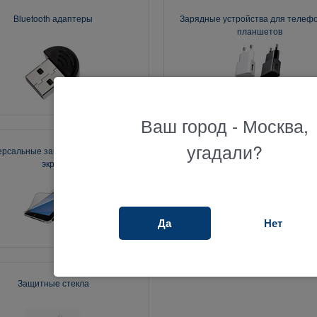
Bluetooth адаптеры
Зарядные устройства для телефо
планшетов
Ваш город - Москва,
угадали?
ерсальные защитные пленки на
Чехлы для планшетов
экран
Да
Нет
Защитные стекла