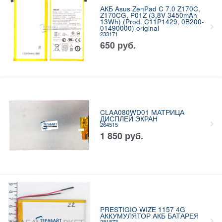
АКБ Asus ZenPad C 7.0 Z170C,
Z170CG, P01Z (3,8V 3450mAh
13Wh) (Prod. C11P1429, 0B200-
01490000) original
233171
650
руб.
CLAA080WD01 МАТРИЦА
ДИСПЛЕЙ ЭКРАН
264515
1 850
руб.
PRESTIGIO WIZE 1157 4G
АККУМУЛЯТОР АКБ БАТАРЕЯ
281873