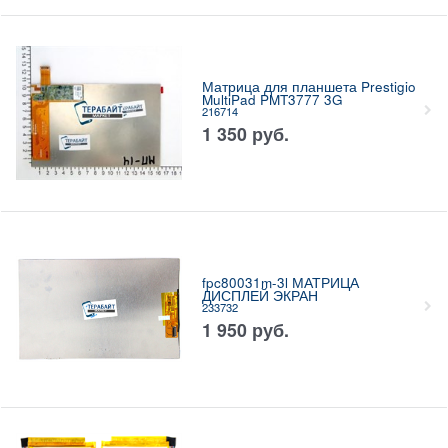
Матрица для планшета Prestigio
MultiPad PMT3777 3G
216714
1 350
руб.
fpc80031m-3l МАТРИЦА
ДИСПЛЕЙ ЭКРАН
233732
1 950
руб.