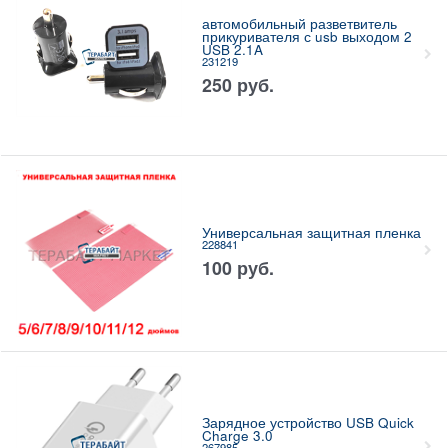
автомобильный разветвитель
прикуривателя с usb выходом 2
USB 2.1A
231219
250
руб.
Универсальная защитная пленка
228841
100
руб.
Зарядное устройство USB Quick
Charge 3.0
267985