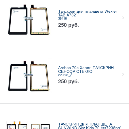
Тачскрин для планшета Wexler
TAB A732
38418
250
руб.
Archos 70c Xenon ТАЧСКРИН
СЕНСОР СТЕКЛО
229241_A
250
руб.
ТАЧСКРИН ДЛЯ ПЛАНШЕТА
SUNWIND Sky Kids 70 (ss7238pg)