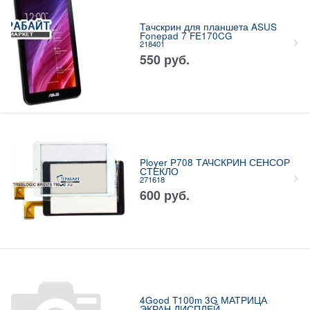
Тачскрин для планшета ASUS
Fonepad 7 FE170CG
218401
550
руб.
Ployer P708 ТАЧСКРИН СЕНСОР
СТЕКЛО
271618
600
руб.
4Good T100m 3G МАТРИЦА
ЭКРАН ДИСПЛЕЙ