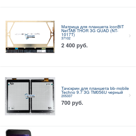
Матрица для планшета iconBIT
NetTAB THOR 3G QUAD (NT-
1017T)
37102
2 400
руб.
Тачскрин для планшета bb-mobile
Techno 9.7 3G TM056U черный
205337
700
руб.