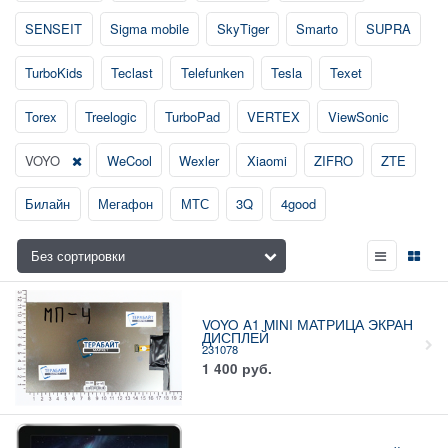
SENSEIT
Sigma mobile
SkyTiger
Smarto
SUPRA
TurboKids
Teclast
Telefunken
Tesla
Texet
Torex
Treelogic
TurboPad
VERTEX
ViewSonic
VOYO
WeCool
Wexler
Xiaomi
ZIFRO
ZTE
Билайн
Мегафон
МТС
3Q
4good
VOYO A1 MINI МАТРИЦА ЭКРАН
ДИСПЛЕЙ
231078
1 400
руб.