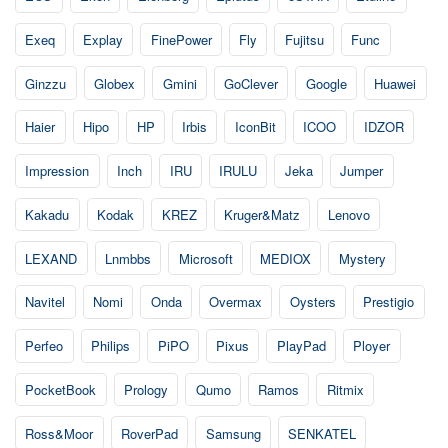
Exeq
Explay
FinePower
Fly
Fujitsu
Func
Ginzzu
Globex
Gmini
GoClever
Google
Huawei
Haier
Hipo
HP
Irbis
IconBit
ICOO
IDZOR
Impression
Inch
IRU
IRULU
Jeka
Jumper
Kakadu
Kodak
KREZ
Kruger&Matz
Lenovo
LEXAND
Lnmbbs
Microsoft
MEDIOX
Mystery
Navitel
Nomi
Onda
Overmax
Oysters
Prestigio
Perfeo
Philips
PiPO
Pixus
PlayPad
Ployer
PocketBook
Prology
Qumo
Ramos
Ritmix
Ross&Moor
RoverPad
Samsung
SENKATEL