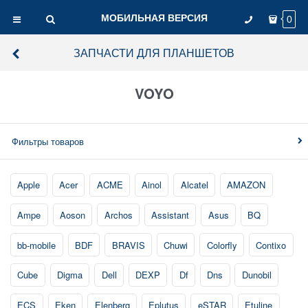
МОБИЛЬНАЯ ВЕРСИЯ
0
ЗАПЧАСТИ ДЛЯ ПЛАНШЕТОВ
VOYO
Фильтры товаров
Apple
Acer
ACME
Ainol
Alcatel
AMAZON
Ampe
Aoson
Archos
Assistant
Asus
BQ
bb-mobile
BDF
BRAVIS
Chuwi
Colorfly
Contixo
Cube
Digma
Dell
DEXP
Df
Dns
Dunobil
ECS
Eken
Elenberg
Eplutus
eSTAR
Etuline