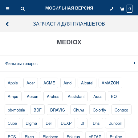
МОБИЛЬНАЯ ВЕРСИЯ
0
ЗАПЧАСТИ ДЛЯ ПЛАНШЕТОВ
MEDIOX
Фильтры товаров
Apple
Acer
ACME
Ainol
Alcatel
AMAZON
Ampe
Aoson
Archos
Assistant
Asus
BQ
bb-mobile
BDF
BRAVIS
Chuwi
Colorfly
Contixo
Cube
Digma
Dell
DEXP
Df
Dns
Dunobil
ECS
Eken
Elenberg
Eplutus
eSTAR
Etuline