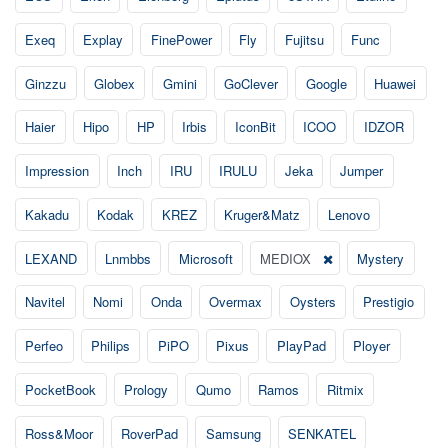
Exeq
Explay
FinePower
Fly
Fujitsu
Func
Ginzzu
Globex
Gmini
GoClever
Google
Huawei
Haier
Hipo
HP
Irbis
IconBit
ICOO
IDZOR
Impression
Inch
IRU
IRULU
Jeka
Jumper
Kakadu
Kodak
KREZ
Kruger&Matz
Lenovo
LEXAND
Lnmbbs
Microsoft
MEDIOX
Mystery
Navitel
Nomi
Onda
Overmax
Oysters
Prestigio
Perfeo
Philips
PiPO
Pixus
PlayPad
Ployer
PocketBook
Prology
Qumo
Ramos
Ritmix
Ross&Moor
RoverPad
Samsung
SENKATEL