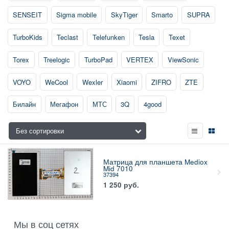
SENSEIT
Sigma mobile
SkyTiger
Smarto
SUPRA
TurboKids
Teclast
Telefunken
Tesla
Texet
Torex
Treelogic
TurboPad
VERTEX
ViewSonic
VOYO
WeCool
Wexler
Xiaomi
ZIFRO
ZTE
Билайн
Мегафон
МТС
3Q
4good
Матрица для планшета Mediox
Mid 7010
37394
1 250
руб.
Мы в соц сетях