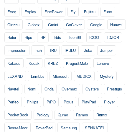
Exeq
Explay
FinePower
Fly
Fujitsu
Func
Ginzzu
Globex
Gmini
GoClever
Google
Huawei
Haier
Hipo
HP
Irbis
IconBit
ICOO
IDZOR
Impression
Inch
IRU
IRULU
Jeka
Jumper
Kakadu
Kodak
KREZ
Kruger&Matz
Lenovo
LEXAND
Lnmbbs
Microsoft
MEDIOX
Mystery
Navitel
Nomi
Onda
Overmax
Oysters
Prestigio
Perfeo
Philips
PiPO
Pixus
PlayPad
Ployer
PocketBook
Prology
Qumo
Ramos
Ritmix
Ross&Moor
RoverPad
Samsung
SENKATEL