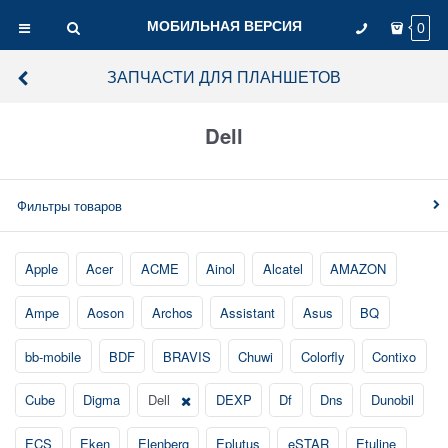
МОБИЛЬНАЯ ВЕРСИЯ
0
ЗАПЧАСТИ ДЛЯ ПЛАНШЕТОВ
Dell
Фильтры товаров
Apple
Acer
ACME
Ainol
Alcatel
AMAZON
Ampe
Aoson
Archos
Assistant
Asus
BQ
bb-mobile
BDF
BRAVIS
Chuwi
Colorfly
Contixo
Cube
Digma
Dell
DEXP
Df
Dns
Dunobil
ECS
Eken
Elenberg
Eplutus
eSTAR
Etuline