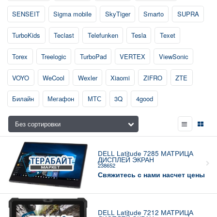
SENSEIT
Sigma mobile
SkyTiger
Smarto
SUPRA
TurboKids
Teclast
Telefunken
Tesla
Texet
Torex
Treelogic
TurboPad
VERTEX
ViewSonic
VOYO
WeCool
Wexler
Xiaomi
ZIFRO
ZTE
Билайн
Мегафон
МТС
3Q
4good
DELL Latitude 7285 МАТРИЦА
ДИСПЛЕЙ ЭКРАН
238652
Свяжитесь с нами насчет цены
DELL Latitude 7212 МАТРИЦА