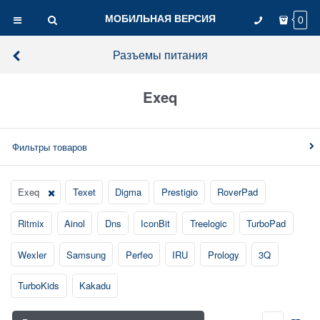
МОБИЛЬНАЯ ВЕРСИЯ
0
Разъемы питания
Exeq
Фильтры товаров
Exeq
Texet
Digma
Prestigio
RoverPad
Ritmix
Ainol
Dns
IconBit
Treelogic
TurboPad
Wexler
Samsung
Perfeo
IRU
Prology
3Q
TurboKids
Kakadu