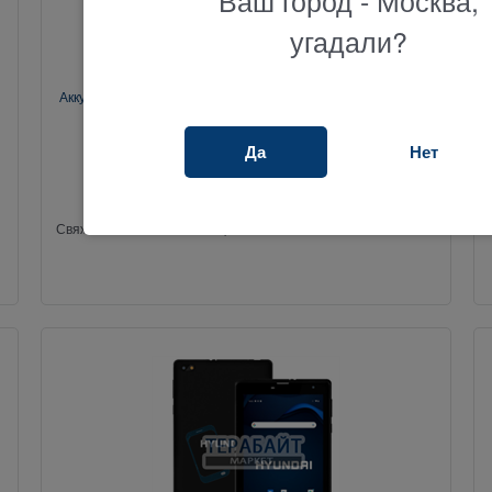
угадали?
Аккумулятор для планшета Hyundai HyTab Plus 10WB2 (акб
батарея)
300777
Да
Нет
Свяжитесь с нами насчет цены