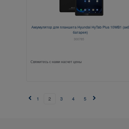
Аккумулятор для планшета Hyundai HyTab Plus 10WB1 (ак
батарея)
300785
Свяжитесь с нами насчет цены
1
2
3
4
5