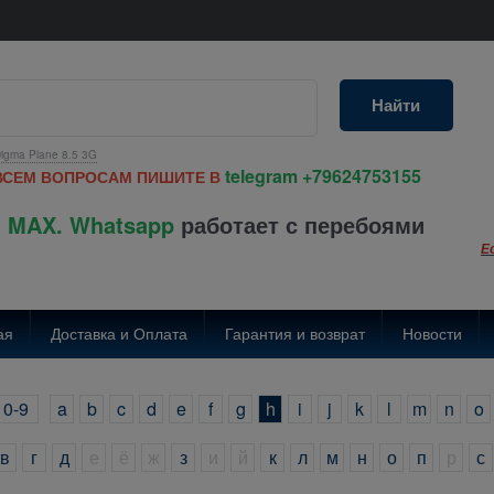
Найти
igma Plane 8.5 3G
telegram
+79624753155
ВСЕМ ВОПРОСАМ ПИШИТЕ В
 MAX. Whatsapp
работает с перебоями
Е
ая
Доставка и Оплата
Гарантия и возврат
Новости
0-9
a
b
c
d
e
f
g
h
i
j
k
l
m
n
o
в
г
д
е
ё
ж
з
и
й
к
л
м
н
о
п
р
с