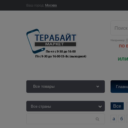
Ваш город:
Москва
Например:
D
ПО 
или
Все товары
Главн
Все
а
б