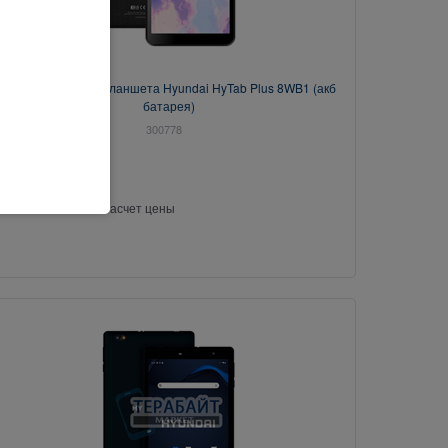
Аккумулятор для планшета Hyundai HyTab Plus 8WB1 (акб
батарея)
300778
Свяжитесь с нами насчет цены