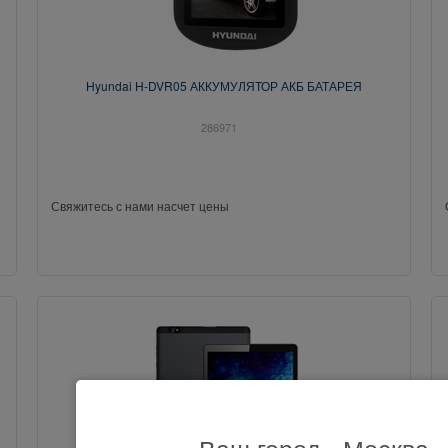
Hyundai H-DVR05 АККУМУЛЯТОР АКБ БАТАРЕЯ
286971
Свяжитесь с нами насчет цены
Ваш город - Москва,