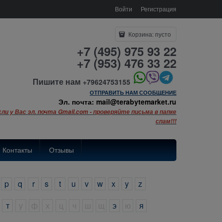
Войти
Регистрация
Корзина:
пусто
+7 (495) 975 93 22
+7 (953) 476 33 22
Пишите нам
+79624753155
ОТПРАВИТЬ НАМ СООБЩЕНИЕ
Эл. почта: mail@terabytemarket.ru
сли у Вас эл. почта Gmail.com - проверяйте письма в папке
спам!!!
Контакты
Отзывы
p
q
r
s
t
u
v
w
x
y
z
т
у
ф
х
ц
ч
ш
щ
э
ю
я