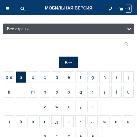
МОБИЛЬНАЯ ВЕРСИЯ
0
Все
0-9
a
b
c
d
e
f
g
h
i
j
k
l
m
n
o
p
q
r
s
t
u
v
w
x
y
z
а
б
в
г
д
з
к
л
м
н
о
п
с
т
э
я