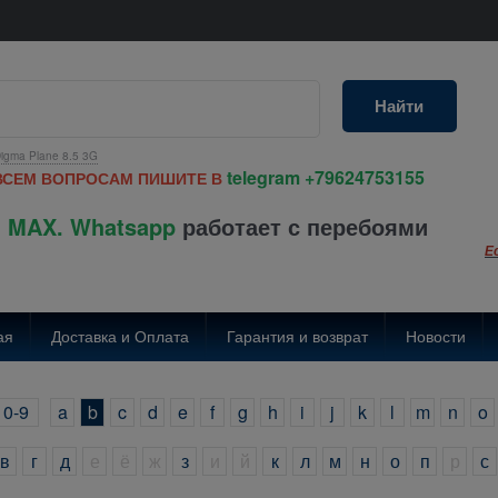
Найти
igma Plane 8.5 3G
telegram
+79624753155
ВСЕМ ВОПРОСАМ ПИШИТЕ В
 MAX. Whatsapp
работает с перебоями
Е
ая
Доставка и Оплата
Гарантия и возврат
Новости
0-9
a
b
c
d
e
f
g
h
i
j
k
l
m
n
o
в
г
д
е
ё
ж
з
и
й
к
л
м
н
о
п
р
с