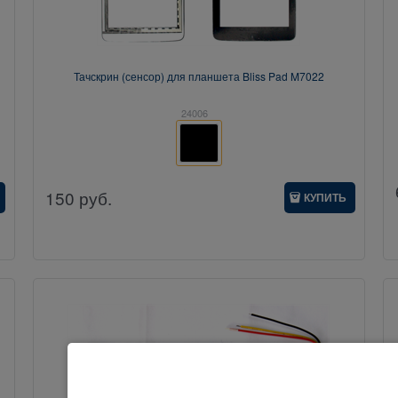
Тачскрин (сенсор) для планшета Bliss Pad M7022
24006
150
руб.
КУПИТЬ