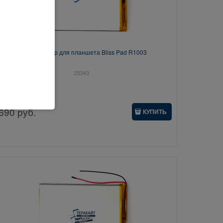
Аккумулятор для планшета Bliss Pad R1003
25343
690
руб.
КУПИТЬ