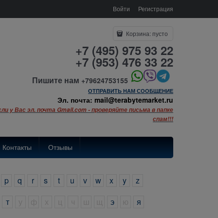
Войти
Регистрация
Корзина:
пусто
+7 (495) 975 93 22
+7 (953) 476 33 22
Пишите нам
+79624753155
ОТПРАВИТЬ НАМ СООБЩЕНИЕ
Эл. почта: mail@terabytemarket.ru
сли у Вас эл. почта Gmail.com - проверяйте письма в папке
спам!!!
Контакты
Отзывы
p
q
r
s
t
u
v
w
x
y
z
т
у
ф
х
ц
ч
ш
щ
э
ю
я