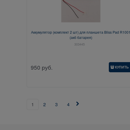
Аккумулятор (комплект 2 шт) для планшета Bliss Pad R100
(акб батарея)
303445
950
руб.
КУПИТЬ
1
2
3
4