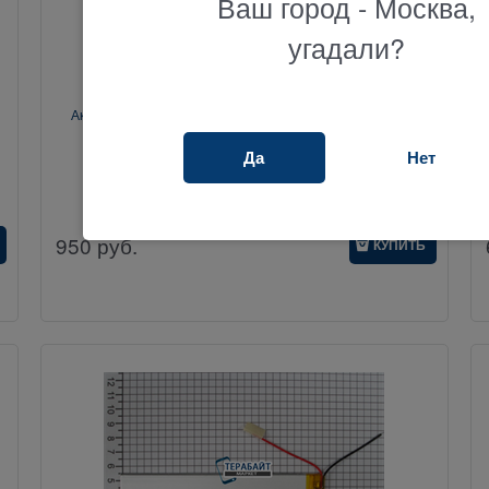
Ваш город - Москва,
угадали?
Аккумулятор для планшета Bliss Pad M1002 (BPM1002)
Да
Нет
25695
950
руб.
КУПИТЬ