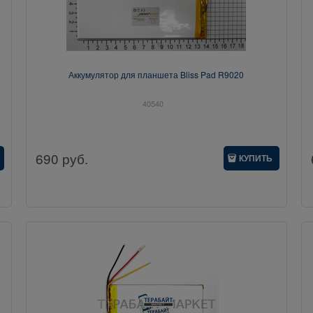
Аккумулятор для планшета Bliss Pad R9020
40540
690
руб.
КУПИТЬ