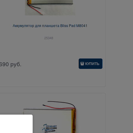
Аккумулятор для планшета Bliss Pad M8041
25348
690
руб.
КУПИТЬ