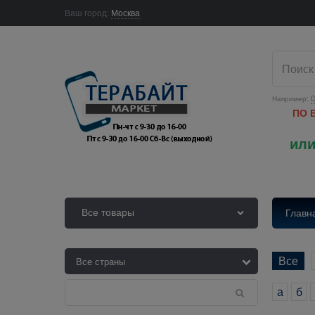
Ваш город:
Москва
Например:
D
ПО 
или
Все товары
Главн
Все
а
б