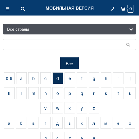
МОБИЛЬНАЯ ВЕРСИЯ
0
Все
0-9
a
b
c
d
e
f
g
h
i
j
k
l
m
n
o
p
q
r
s
t
u
v
w
x
y
z
а
б
в
г
д
з
к
л
м
н
о
п
с
т
э
я