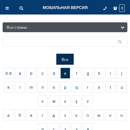
МОБИЛЬНАЯ ВЕРСИЯ
0
Все
0-9
a
b
c
d
e
f
g
h
i
j
k
l
m
n
o
p
q
r
s
t
u
v
w
x
y
z
а
б
в
г
д
з
к
л
м
н
о
п
с
т
э
я