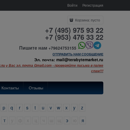
Войти
Регистрация
Корзина:
пусто
+7 (495) 975 93 22
+7 (953) 476 33 22
Пишите нам
+79624753155
ОТПРАВИТЬ НАМ СООБЩЕНИЕ
Эл. почта: mail@terabytemarket.ru
сли у Вас эл. почта Gmail.com - проверяйте письма в папке
спам!!!
Контакты
Отзывы
p
q
r
s
t
u
v
w
x
y
z
т
у
ф
х
ц
ч
ш
щ
э
ю
я