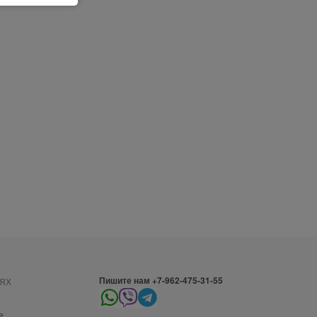
ях
Пишите нам +7-962-475-31-55
е