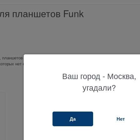
ля планшетов Funk
k
 планшетов и ноутбуков от производителя funk. В нашем магазине ТЕ
которых нет нигде больше.
Ваш город - Москва,
угадали?
Да
Нет