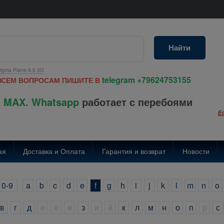
Найти
igma Plane 8.5 3G
telegram
+79624753155
ВСЕМ ВОПРОСАМ ПИШИТЕ В
 MAX. Whatsapp
работает с перебоями
Е
ая
Доставка и Оплата
Гарантия и возврат
Новости
0-9
a
b
c
d
e
f
g
h
i
j
k
l
m
n
o
в
г
д
е
ё
ж
з
и
й
к
л
м
н
о
п
р
с