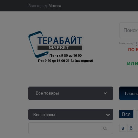
Ваш город:
Москва
Например:
D
ПО 
или
Все товары
Главн
Все
а
б