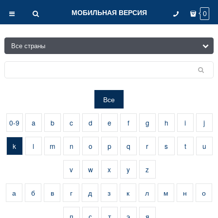
МОБИЛЬНАЯ ВЕРСИЯ
0
Все
0-9
a
b
c
d
e
f
g
h
i
j
k
l
m
n
o
p
q
r
s
t
u
v
w
x
y
z
а
б
в
г
д
з
к
л
м
н
о
п
с
т
э
я