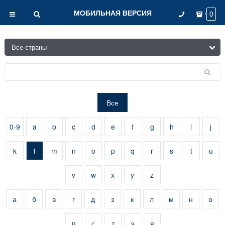
МОБИЛЬНАЯ ВЕРСИЯ
0
Все
0-9
a
b
c
d
e
f
g
h
i
j
k
l
m
n
o
p
q
r
s
t
u
v
w
x
y
z
а
б
в
г
д
з
к
л
м
н
о
п
с
т
э
я