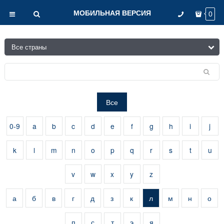
МОБИЛЬНАЯ ВЕРСИЯ
0
Все
0-9
a
b
c
d
e
f
g
h
i
j
k
l
m
n
o
p
q
r
s
t
u
v
w
x
y
z
а
б
в
г
д
з
к
л
м
н
о
п
с
т
э
я