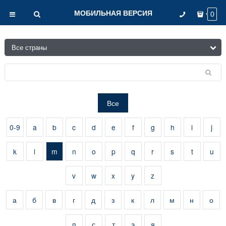
МОБИЛЬНАЯ ВЕРСИЯ
0
Все
0-9
a
b
c
d
e
f
g
h
i
j
k
l
m
n
o
p
q
r
s
t
u
v
w
x
y
z
а
б
в
г
д
з
к
л
м
н
о
п
с
т
э
я