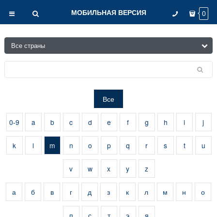
МОБИЛЬНАЯ ВЕРСИЯ
0
Все
0-9
a
b
c
d
e
f
g
h
i
j
k
l
m
n
o
p
q
r
s
t
u
v
w
x
y
z
а
б
в
г
д
з
к
л
м
н
о
п
с
т
э
я