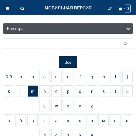
МОБИЛЬНАЯ ВЕРСИЯ
0
Все
0-9
a
b
c
d
e
f
g
h
i
j
k
l
m
n
o
p
q
r
s
t
u
v
w
x
y
z
а
б
в
г
д
з
к
л
м
н
о
п
с
т
э
я