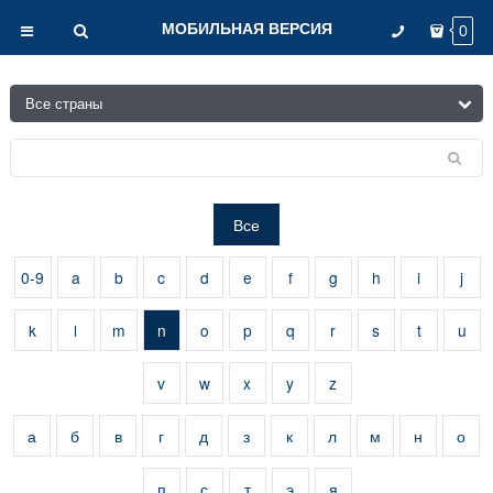
МОБИЛЬНАЯ ВЕРСИЯ
0
Все
0-9
a
b
c
d
e
f
g
h
i
j
k
l
m
n
o
p
q
r
s
t
u
v
w
x
y
z
а
б
в
г
д
з
к
л
м
н
о
п
с
т
э
я