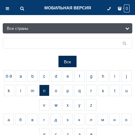
МОБИЛЬНАЯ ВЕРСИЯ
0
Все
0-9
a
b
c
d
e
f
g
h
i
j
k
l
m
n
o
p
q
r
s
t
u
v
w
x
y
z
а
б
в
г
д
з
к
л
м
н
о
п
с
т
э
я