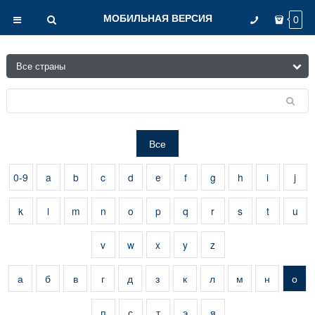
МОБИЛЬНАЯ ВЕРСИЯ
0
Все
0-9
a
b
c
d
e
f
g
h
i
j
k
l
m
n
o
p
q
r
s
t
u
v
w
x
y
z
а
б
в
г
д
з
к
л
м
н
о
п
с
т
э
я