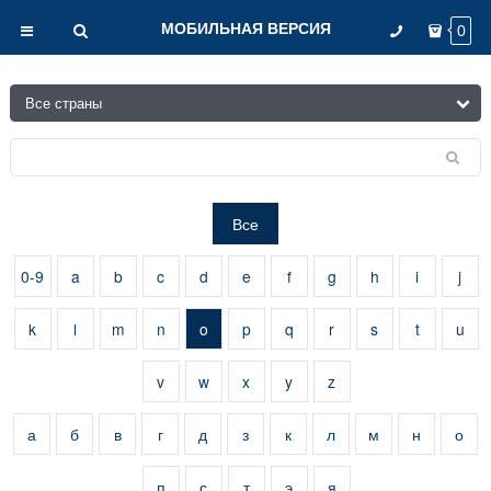
МОБИЛЬНАЯ ВЕРСИЯ
0
Все
0-9
a
b
c
d
e
f
g
h
i
j
k
l
m
n
o
p
q
r
s
t
u
v
w
x
y
z
а
б
в
г
д
з
к
л
м
н
о
п
с
т
э
я