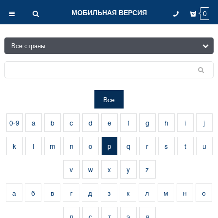
МОБИЛЬНАЯ ВЕРСИЯ
0
Все
0-9
a
b
c
d
e
f
g
h
i
j
k
l
m
n
o
p
q
r
s
t
u
v
w
x
y
z
а
б
в
г
д
з
к
л
м
н
о
п
с
т
э
я