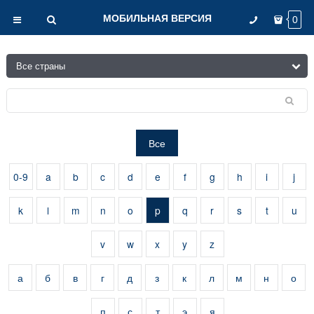
МОБИЛЬНАЯ ВЕРСИЯ
0
Все
0-9
a
b
c
d
e
f
g
h
i
j
k
l
m
n
o
p
q
r
s
t
u
v
w
x
y
z
а
б
в
г
д
з
к
л
м
н
о
п
с
т
э
я