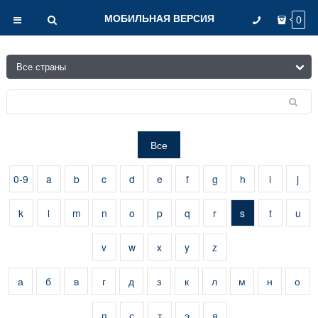
МОБИЛЬНАЯ ВЕРСИЯ
0
Все
0-9
a
b
c
d
e
f
g
h
i
j
k
l
m
n
o
p
q
r
s
t
u
v
w
x
y
z
а
б
в
г
д
з
к
л
м
н
о
п
с
т
э
я