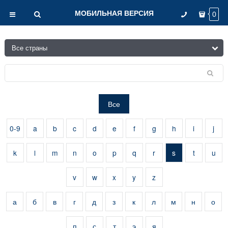
МОБИЛЬНАЯ ВЕРСИЯ
0
Все
0-9
a
b
c
d
e
f
g
h
i
j
k
l
m
n
o
p
q
r
s
t
u
v
w
x
y
z
а
б
в
г
д
з
к
л
м
н
о
п
с
т
э
я