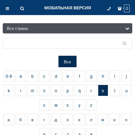
МОБИЛЬНАЯ ВЕРСИЯ
0
Все
0-9
a
b
c
d
e
f
g
h
i
j
k
l
m
n
o
p
q
r
s
t
u
v
w
x
y
z
а
б
в
г
д
з
к
л
м
н
о
п
с
т
э
я