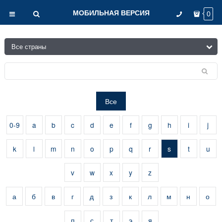
МОБИЛЬНАЯ ВЕРСИЯ
0
Все
0-9
a
b
c
d
e
f
g
h
i
j
k
l
m
n
o
p
q
r
s
t
u
v
w
x
y
z
а
б
в
г
д
з
к
л
м
н
о
п
с
т
э
я