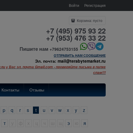
Войти
Регистрация
Корзина:
пусто
+7 (495) 975 93 22
+7 (953) 476 33 22
Пишите нам
+79624753155
ОТПРАВИТЬ НАМ СООБЩЕНИЕ
Эл. почта: mail@terabytemarket.ru
сли у Вас эл. почта Gmail.com - проверяйте письма в папке
спам!!!
Контакты
Отзывы
p
q
r
s
t
u
v
w
x
y
z
т
у
ф
х
ц
ч
ш
щ
э
ю
я