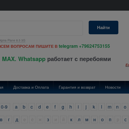
Найти
igma Plane 8.5 3G
telegram
+79624753155
ВСЕМ ВОПРОСАМ ПИШИТЕ В
 MAX. Whatsapp
работает с перебоями
Е
ая
Доставка и Оплата
Гарантия и возврат
Новости
0-9
a
b
c
d
e
f
g
h
i
j
k
l
m
n
o
в
г
д
е
ё
ж
з
и
й
к
л
м
н
о
п
р
с