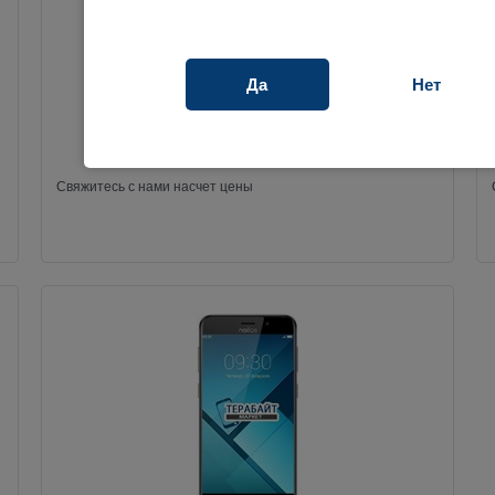
TP-Link Neffos C7 РАЗЪЕМ ПИТАНИЯ MICRO USB
Да
Нет
293886
Свяжитесь с нами насчет цены