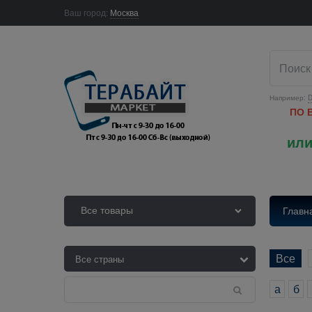
Ваш город:
Москва
Например:
D
ПО 
или
Все товары
Главн
Все
а
б