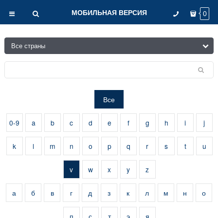
МОБИЛЬНАЯ ВЕРСИЯ
0
Все
0-9
a
b
c
d
e
f
g
h
i
j
k
l
m
n
o
p
q
r
s
t
u
v
w
x
y
z
а
б
в
г
д
з
к
л
м
н
о
п
с
т
э
я