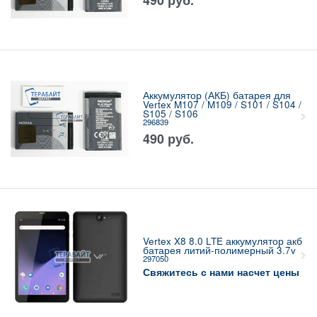
Аккумулятор (АКБ) батарея для
Vertex M107 / M109 / S101 / S104 /
S105 / S106
296839
490
руб.
Vertex X8 8.0 LTE аккумулятор акб
батарея литий-полимерный 3.7v
297050
Свяжитесь с нами насчет цены