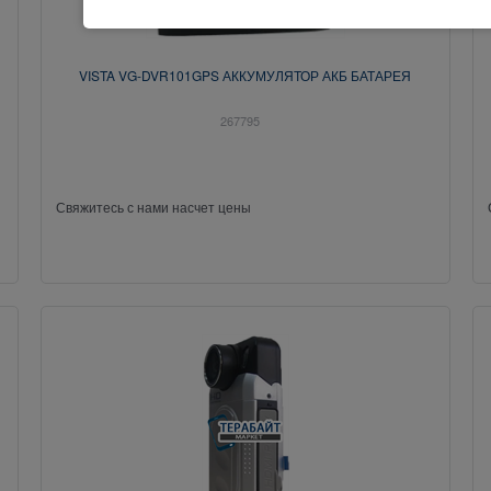
VISTA VG-DVR101GPS АККУМУЛЯТОР АКБ БАТАРЕЯ
267795
Свяжитесь с нами насчет цены