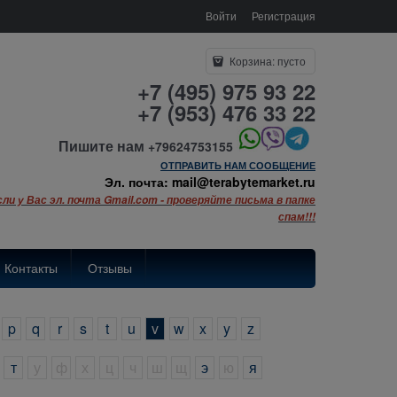
Войти
Регистрация
Корзина:
пусто
+7 (495) 975 93 22
+7 (953) 476 33 22
Пишите нам
+79624753155
ОТПРАВИТЬ НАМ СООБЩЕНИЕ
Эл. почта: mail@terabytemarket.ru
сли у Вас эл. почта Gmail.com - проверяйте письма в папке
спам!!!
Контакты
Отзывы
p
q
r
s
t
u
v
w
x
y
z
т
у
ф
х
ц
ч
ш
щ
э
ю
я