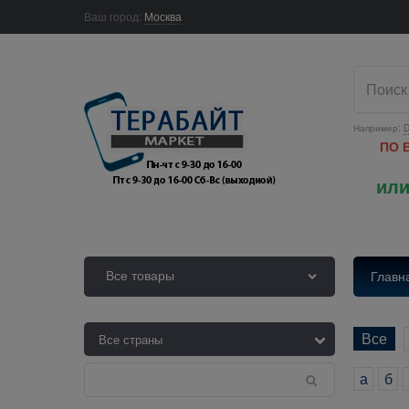
Ваш город:
Москва
Например:
D
ПО 
или
Все товары
Главн
Все
а
б