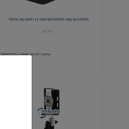
VISTA VG-DVR114 АККУМУЛЯТОР АКБ БАТАРЕЯ
267793
Свяжитесь с нами насчет цены