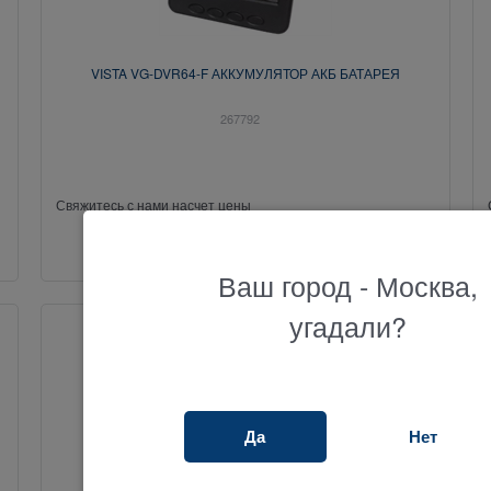
VISTA VG-DVR64-F АККУМУЛЯТОР АКБ БАТАРЕЯ
267792
Свяжитесь с нами насчет цены
Ваш город - Москва,
угадали?
Да
Нет