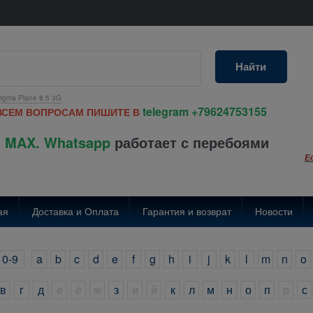
Найти
igma Plane 8.5 3G
telegram
+79624753155
ВСЕМ ВОПРОСАМ ПИШИТЕ В
 MAX. Whatsapp
работает с перебоями
Е
ая
Доставка и Оплата
Гарантия и возврат
Новости
0-9
a
b
c
d
e
f
g
h
i
j
k
l
m
n
o
в
г
д
е
ё
ж
з
и
й
к
л
м
н
о
п
р
с