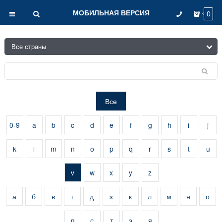
МОБИЛЬНАЯ ВЕРСИЯ
0
Все
0-9
a
b
c
d
e
f
g
h
i
j
k
l
m
n
o
p
q
r
s
t
u
v
w
x
y
z
а
б
в
г
д
з
к
л
м
н
о
п
с
т
э
я