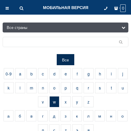
МОБИЛЬНАЯ ВЕРСИЯ
0
Все
0-9
a
b
c
d
e
f
g
h
i
j
k
l
m
n
o
p
q
r
s
t
u
v
w
x
y
z
а
б
в
г
д
з
к
л
м
н
о
п
с
т
э
я